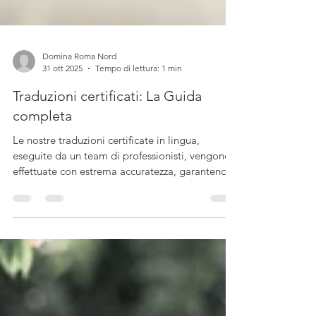
Domina Roma Nord
31 ott 2025
Tempo di lettura: 1 min
Traduzioni certificati: La Guida
completa
Le nostre traduzioni certificate in lingua,
eseguite da un team di professionisti, vengono
effettuate con estrema accuratezza, garantendo
qualità e totale riservatezza, garantendo la
privacy del cliente. Ogni traduzione è corredata
da una certificazione firmata che ne garantisce
l'autenticità. Siamo specializzati in servizi di
traduzione, localizzazione ed interpretariato. ​
Potrai interfacciarti sempre con i nostri
traduttori dedicati che ti supporteranno per