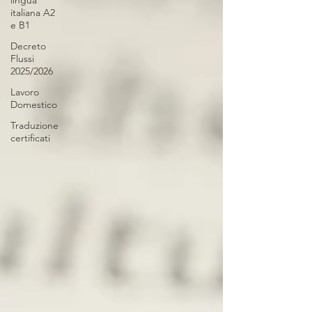
lingua
italiana A2
e B1
Decreto
Flussi
2025/2026
Lavoro
Domestico
Traduzione
certificati