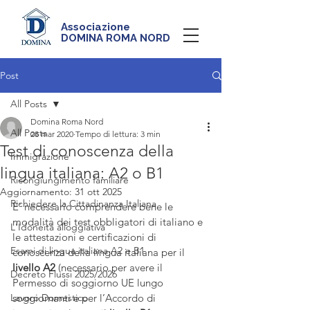
Associazione
DOMINA ROMA NORD
Post
All Posts
Domina Roma Nord
All Posts
28 mar 2020
Tempo di lettura: 3 min
Test di conoscenza della
Immigrazione
lingua italiana: A2 o B1
Ricongiungimento familiare
Aggiornamento:
31 ott 2025
Richiedere la Cittadinanza Italiana
E' necessario comprendere bene le 
modalità dei test obbligatori di italiano e 
L'Idoneità alloggiativa
le attestazioni e certificazioni di 
Esami di lingua italiana A2 e B1
conoscenza della lingua italiana per il 
livello A2 
(necessario per avere il 
Decreto Flussi 2025/2026
Permesso di soggiorno UE lungo 
Lavoro Domestico
soggiornanti e per l’Accordo di 