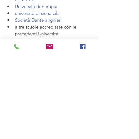
Università di Perugia 
università di siena cils
Società Dante alighieri 
altre scuole accreditate con le 
precedenti Università
Prima di sostenere il test bisogna seguire 
un corso?
Non necessariamente. Alcune scuole 
prevedono una prova d'esame a fine 
conoscitivo del test ufficiale.
Altrimenti si può inviare la richiesta 
iscrivendosi, procedere all’invio della 
documentazione necessaria all’ente 
competente ed effettuare il pagamento 
necessario.
La Prefettura di competenza, come da 
nuove disposizioni, al fine 
dell'accettazione della domanda di 
cittadinanza da parte del richiedente, 