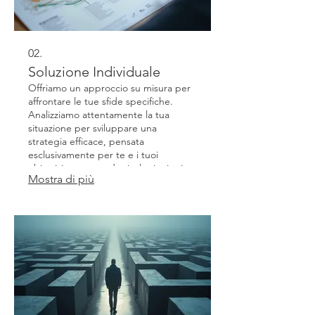
02.
Soluzione Individuale
Offriamo un approccio su misura per
affrontare le tue sfide specifiche.
Analizziamo attentamente la tua
situazione per sviluppare una
strategia efficace, pensata
esclusivamente per te e i tuoi
obiettivi, garantendo risultati mirati e
Mostra di più
soddisfacenti.